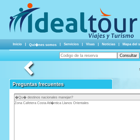
Inicio
|
|
Servicios
|
Visas
|
Noticias
|
Mapa del s
Qui�nes somos
Consultar
Preguntas frecuentes
�Qu� destinos nacionales manejan?
Zona Cafetera Costa Atl�ntica Llanos Orientales